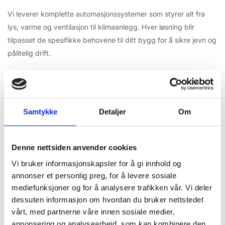
Vi leverer komplette automasjonssystemer som styrer alt fra
lys, varme og ventilasjon til klimaanlegg. Hver løsning blir
tilpasset de spesifikke behovene til ditt bygg for å sikre jevn og
pålitelig drift.
Samtykke
Detaljer
Om
Integrering av moderne teknologi
Gjennom smarte løsninger som IoT (Internet of Things),
Denne nettsiden anvender cookies
implementeres fremtidsrettede styringssystemer som øker
Vi bruker informasjonskapsler for å gi innhold og
byggets effektivitet og funksjonalitet.
annonser et personlig preg, for å levere sosiale
mediefunksjoner og for å analysere trafikken vår. Vi deler
dessuten informasjon om hvordan du bruker nettstedet
vårt, med partnerne våre innen sosiale medier,
annonsering og analysearbeid, som kan kombinere den