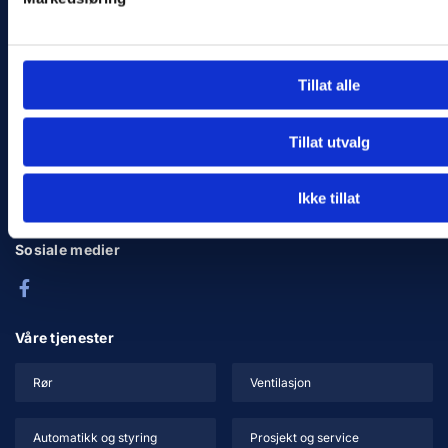
Ta kontakt
452 62 903
post@bergaasvvs.no
Tillat alle
Adresse
Tillat utvalg
Øvre Eikervei 83a
3048 Drammen
Ikke tillat
Sosiale medier
Våre tjenester
Rør
Ventilasjon
Automatikk og styring
Prosjekt og service