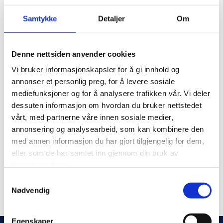
Samtykke
Detaljer
Om
Oppdragsgiver:
Trebo AS
Leveranse:
Sanitær-, brannslukking- og kjøleanlegg
Entrepriseform:
Totalentreprise, NS8417
Denne nettsiden anvender cookies
Bergaas VVS er valgt som teknisk leverandør til rehabilitering
Vi bruker informasjonskapsler for å gi innhold og
av Tollbugata 115 i Drammen. Her skal det bygges moderne
annonser et personlig preg, for å levere sosiale
kontorlokaler, og vår leveranse omfatter sanitær-,
mediefunksjoner og for å analysere trafikken vår. Vi deler
brannslukking- og kjøleanlegg.
dessuten informasjon om hvordan du bruker nettstedet
Vi takker Trebo AS for tilliten og ser frem til et godt samarbeid i
vårt, med partnerne våre innen sosiale medier,
annonsering og analysearbeid, som kan kombinere den
et spennende rehabiliteringsprosjekt som vil gi bygget
med annen informasjon du har gjort tilgjengelig for dem,
moderne, fleksible og fremtidsrettede arealer.
eller som de har samlet inn gjennom din bruk av
tjenestene deres.
Samtykkevalg
Nødvendig
Egenskaper