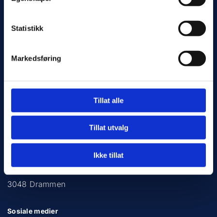
Statistikk
Markedsføring
Ta kontakt
Tillat alle
452 62 903
post@bergaasvvs.no
Tillat utvalg
Adresse
Ikke tillat
Øvre Eikervei 83a
3048 Drammen
Sosiale medier